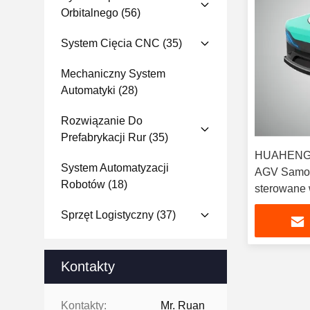
Orbitalnego
(56)
System Cięcia CNC
(35)
Mechaniczny System
Automatyki
(28)
Rozwiązanie Do
Prefabrykacji Rur
(35)
HUAHENG 
System Automatyzacji
AGV Samoc
Robotów
(18)
sterowane 
ładunek
Sprzęt Logistyczny
(37)
Kontakty
Kontakty:
Mr. Ruan