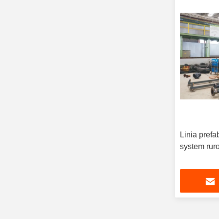
Linia prefa
system rur