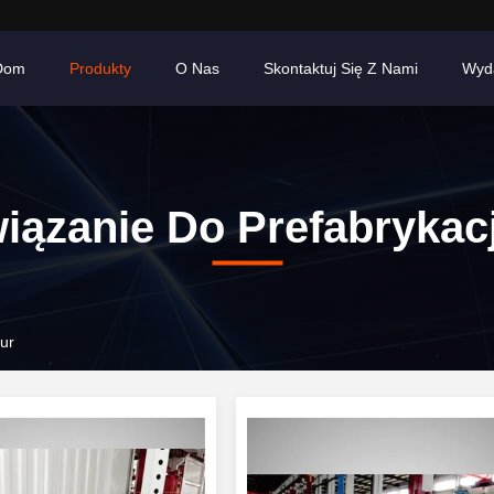
Dom
Produkty
O Nas
Skontaktuj Się Z Nami
Wyd
iązanie Do Prefabrykacj
ur