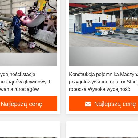
ydajności stacja
Konstrukcja pojemnika Maszyn
urociągów głowicowych
przygotowywania rogu rur Stac
wania rurociągów
robocza Wysoka wydajność
Najlepszą cenę
Najlepszą cenę