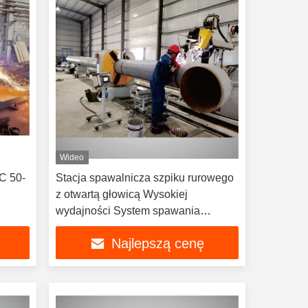
Wideo
NC 50-
Stacja spawalnicza szpiku rurowego
z otwartą głowicą Wysokiej
wydajności System spawania
rurowego
Najlepszą cenę