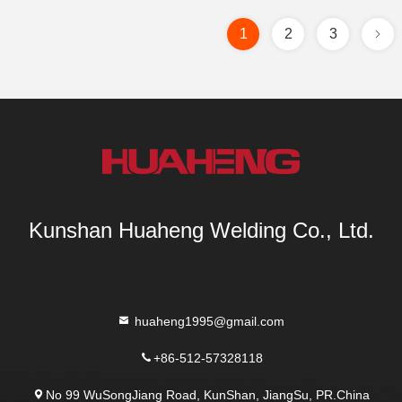
1
2
3
Kunshan Huaheng Welding Co., Ltd.
huaheng1995@gmail.com
+86-512-57328118
No 99 WuSongJiang Road, KunShan, JiangSu, PR.China