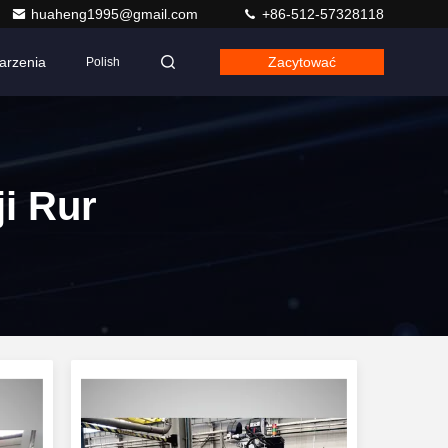
huaheng1995@gmail.com
+86-512-57328118
arzenia
Zacytować
Polish
i Rur