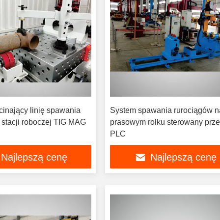
cinający linię spawania
System spawania rurociągów n
 stacji roboczej TIG MAG
prasowym rolku sterowany prz
PLC
Najlepszą cenę
Najlepszą cenę