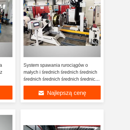
a
System spawania rurociągów o
ez
małych i średnich średnich średnich
średnich średnich średnich średnich
średnich średnich
Najlepszą cenę