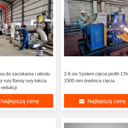
a do zaciskania i obrotu
2-6 osi System cięcia profili C
ry rury flansy rury łokcia
1500 mm średnica cięcia
 redukcji
Najlepszą cenę
Najlepszą cenę