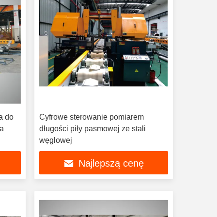
a do
Cyfrowe sterowanie pomiarem
ja
długości piły pasmowej ze stali
węglowej
Najlepszą cenę