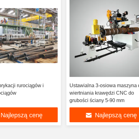
brykacji rurociągów i
Ustawialna 3-osiowa maszyna 
ociągów
wiertniania krawędzi CNC do
grubości ściany 5-90 mm
Najlepszą cenę
Najlepszą cenę