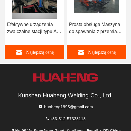
Efektywne urządzenia
Prosta obsługa Maszyna
zwalczalne stacji typu A
do spawania z przemianą
urządzenia zwalczające
częstotliwości AC
Najlepszą cenę
Najlepszą cenę
Kunshan Huaheng Welding Co., Ltd.
huaheng1995@gmail.com
+86-512-57328118
No 99 WuSongJiang Road, KunShan, JiangSu, PR.China