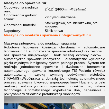
Maszyna do spawania rur
Odpowiednia średnica
2 ̊-12 ̊ ((Φ60mm-Φ324mm)
rury:
Odpowiednia grubość
Zindywidualizowane
ścianki:
Stal węglowa, stal nierdzewna, stal
Odpowiedni materiał:
stopowa
Napędowy:
Silnik serwa
Maszyna do montażu i spawania zintegrowanych rur
Maszyna zintegrowana do montażu i spawania
Robotowe ładowanie kołnierza chwytania + automatyczne
ładowanie rur + automatyczne spawanie robotowe;Brak zespołu +
bez spawania miejscowego + brak ręcznej ochrony pleców +
automatyczne spawanie robotyczne + automatyczne wycieranie
pięciu w jednym inteligentny system pełnego procesu;System ten
realizuje jednoboczne spawanie i dwuboczne formowanie
automatycznego spawania korzeniowego TIG;Posiada również
automatyczną i szybką wymianę podwójnych pistoletów
(TIG+MIG);Współpraca z dojrzałą technologią automatycznego
procesu spawania łukowego argonowego firmy Huaheng w celu
realizacji automatycznego spawania odcinków rur, udana
technologia automatycznego wypełniania dna, napełniania i
pokrywania w dziedzinie prefabrykacji rurociągów.