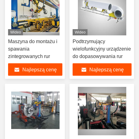
Wideo
Wideo
Maszyna do montażu i
Podtrzymujący
spawania
wielofunkcyjny urządzenie
zintegrowanych rur
do dopasowywania rur
Najlepszą cenę
Najlepszą cenę