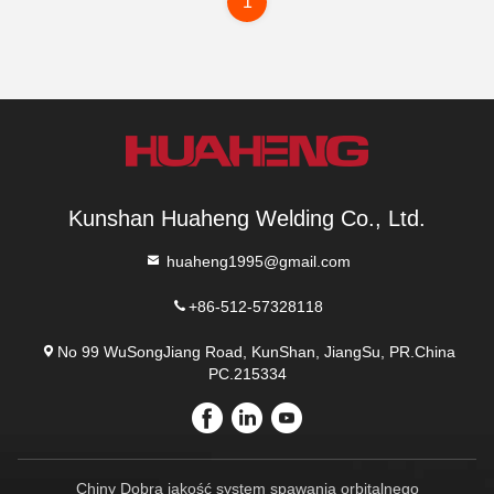
1
Kunshan Huaheng Welding Co., Ltd.
huaheng1995@gmail.com
+86-512-57328118
No 99 WuSongJiang Road, KunShan, JiangSu, PR.China
PC.215334
Chiny Dobra jakość system spawania orbitalnego