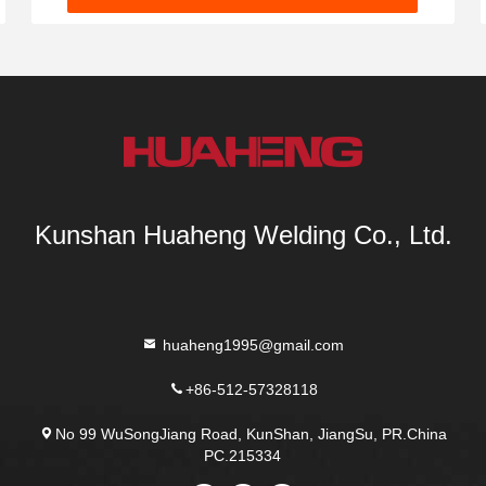
Kunshan Huaheng Welding Co., Ltd.
huaheng1995@gmail.com
+86-512-57328118
No 99 WuSongJiang Road, KunShan, JiangSu, PR.China
PC.215334