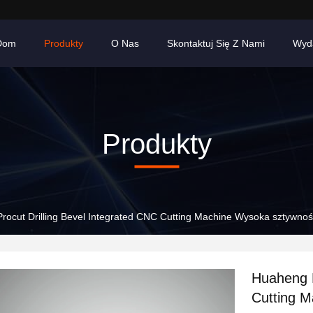
Dom
Produkty
O Nas
Skontaktuj Się Z Nami
Wyd
Produkty
rocut Drilling Bevel Integrated CNC Cutting Machine Wysoka sztywno
Huaheng P
Cutting 