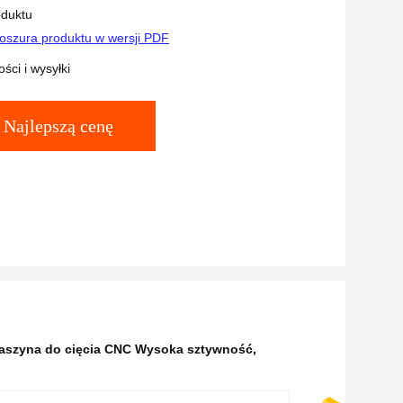
oduktu
oszura produktu w wersji PDF
ści i wysyłki
Najlepszą cenę
aszyna do cięcia CNC Wysoka sztywność
,