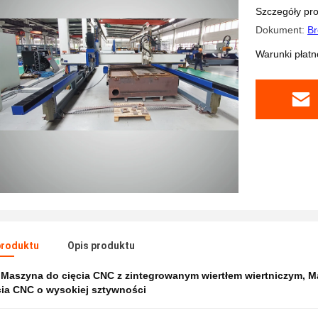
Szczegóły pr
Dokument:
Br
Warunki płatno
produktu
Opis produktu
:
Maszyna do cięcia CNC z zintegrowanym wiertłem wiertniczym
,
M
cia CNC o wysokiej sztywności