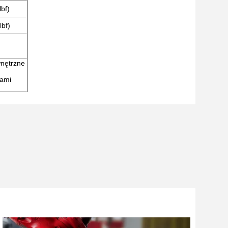
bf)
lbf)
nętrzne
nami