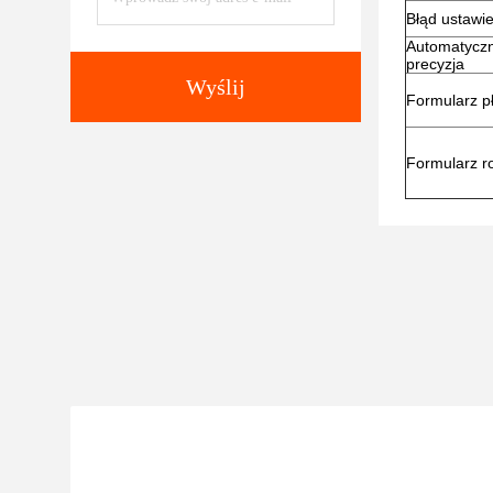
Błąd ustawie
Automatycz
precyzja
Wyślij
Formularz p
Formularz r