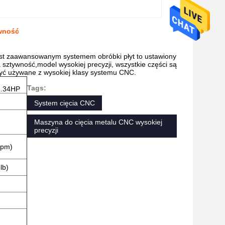
ywność
est zaawansowanym systemem obróbki płyt to ustawiony
a sztywność,model wysokiej precyzji, wszystkie części są
być używane z wysokiej klasy systemu CNC.
Tags:
.34HP
System cięcia CNC
Maszyna do cięcia metalu CNC wysokiej
precyzji
ipm)
lb)