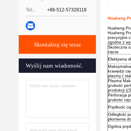
Tel.:
+86-512-57328118
Huaheng Pr
Huaheng Pro
Huaheng Pro
precyzyjne c
zgodne z wys
Skontaktuj się teraz
Skuteczna s
cięcia
Efektywna dł
Wyślij nam wiadomość.
Maksymalna
krawędzi cię
plazmy ( st
Plasma Mak
grubość perf
produkcji ((
Perforacja 
grubość cię
Prędkość ci
Odległość p
płomienia do
Ogólna pręd