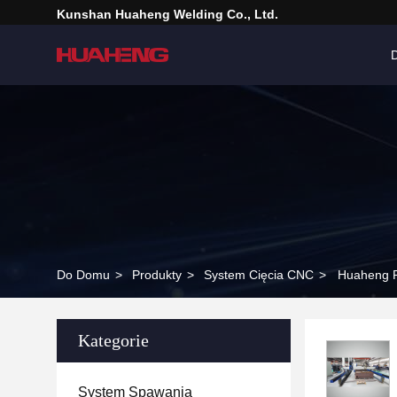
Kunshan Huaheng Welding Co., Ltd.
Do Domu
>
Produkty
>
System Cięcia CNC
>
Huaheng P
Kategorie
System Spawania