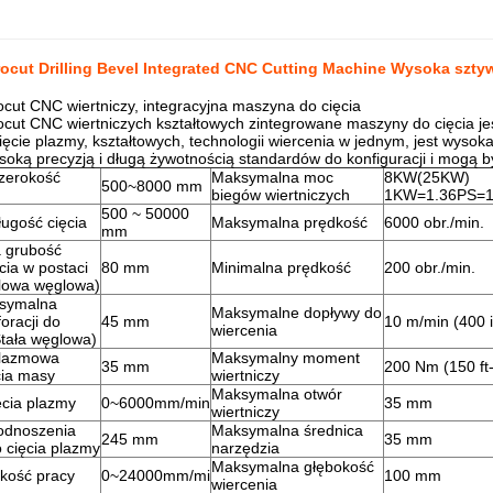
ocut Drilling Bevel Integrated CNC Cutting Machine Wysoka szt
cut CNC wiertniczy, integracyjna maszyna do cięcia
cut CNC wiertniczych kształtowych zintegrowane maszyny do cięcia j
ięcie plazmy, kształtowych, technologii wiercenia w jednym, jest wysok
oką precyzją i długą żywotnością standardów do konfiguracji i mogą 
zerokość
Maksymalna moc
8KW(25KW)
500~8000 mm
biegów wiertniczych
1KW=1.36PS=1
500 ~ 50000
ugość cięcia
Maksymalna prędkość
6000 obr./min.
mm
 grubość
cia w postaci
80 mm
Minimalna prędkość
200 obr./min.
alowa węglowa)
symalna
Maksymalne dopływy do
oracji do
45 mm
10 m/min (400 
wiercenia
Stała węglowa)
plazmowa
Maksymalny moment
35 mm
200 Nm (150 ft-
cia masy
wiertniczy
Maksymalna otwór
ęcia plazmy
0~6000mm/min
35 mm
wiertniczy
odnoszenia
Maksymalna średnica
245 mm
35 mm
 cięcia plazmy
narzędzia
Maksymalna głębokość
kość pracy
0~24000mm/mi
100 mm
wiercenia