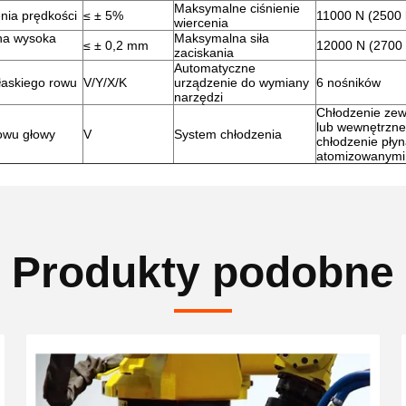
Maksymalne ciśnienie
nia prędkości
≤ ± 5%
11000 N (2500 l
wiercenia
na wysoka
Maksymalna siła
≤ ± 0,2 mm
12000 N (2700 
zaciskania
Automatyczne
łaskiego rowu
V/Y/X/K
urządzenie do wymiany
6 nośników
narzędzi
Chłodzenie zew
lub wewnętrzne
owu głowy
V
System chłodzenia
chłodzenie pły
atomizowanymi
Produkty podobne