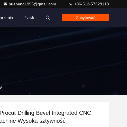
huaheng1995@gmail.com
+86-512-57328118
arzenia
Zacytować
Polish
ść
rocut Drilling Bevel Integrated CNC
Machine Wysoka sztywność