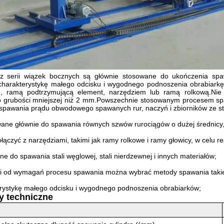
z serii wiązek bocznych są głównie stosowane do ukończenia spaw
charakterystykę małego odcisku i wygodnego podnoszenia obrabiarkę
, ramą podtrzymującą element, narzędziem lub ramą rolkową.Nie 
 grubości mniejszej niż 2 mm.Powszechnie stosowanym procesem spa
spawania prądu obwodowego spawanych rur, naczyń i zbiorników ze sta
ne głównie do spawania równych szwów rurociągów o dużej średnicy, c
ączyć z narzędziami, takimi jak ramy rolkowe i ramy głowicy, w celu rea
e do spawania stali węglowej, stali nierdzewnej i innych materiałów;
i od wymagań procesu spawania można wybrać metody spawania taki
rystykę małego odcisku i wygodnego podnoszenia obrabiarków;
y techniczne