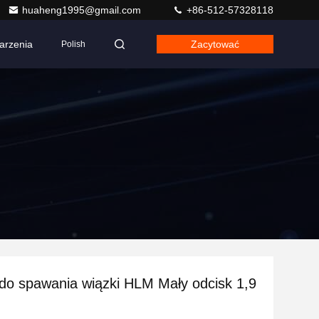
huaheng1995@gmail.com
+86-512-57328118
arzenia
Zacytować
Polish
o spawania wiązki HLM Mały odcisk 1,9