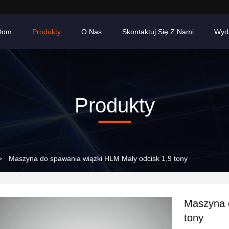
Dom
Produkty
O Nas
Skontaktuj Się Z Nami
Wyd
Produkty
>
Maszyna do spawania wiązki HLM Mały odcisk 1,9 tony
Maszyna d
tony