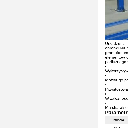
Urządzenia 
obróbki.Ma 
gramofonem
elementów o
podłużnego 
Wykorzystywa
Można go poł
Przystosowan
W zależnośc
Ma charakte
Parametr
Model