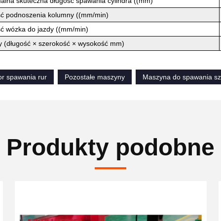
lna skuteczna długość spawania cylindra ((mm)
ć podnoszenia kolumny ((mm/min)
ć wózka do jazdy ((mm/min)
 (długość × szerokość × wysokość mm)
or spawania rur
Pozostałe maszyny
Maszyna do spawania s
Produkty podobne