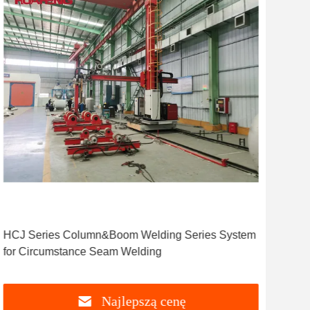
HCJ Series Column&Boom Welding Series System
HL3
for Circumstance Seam Welding
dług
Najlepszą cenę