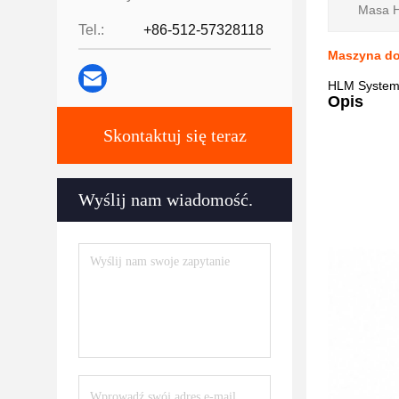
Masa 
Tel.:
+86-512-57328118
Maszyna do
HLM System 
Opis
Skontaktuj się teraz
Wyślij nam wiadomość.