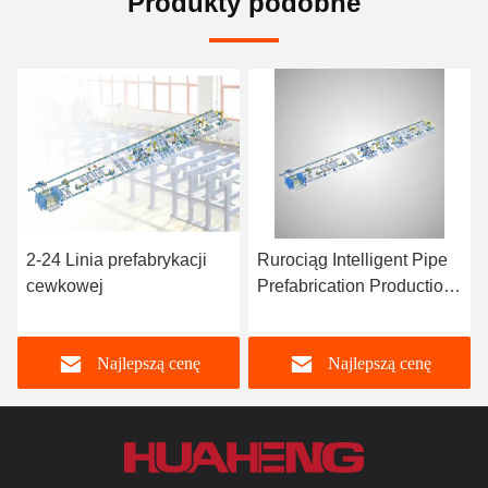
Produkty podobne
2-24 Linia prefabrykacji
Rurociąg Intelligent Pipe
cewkowej
Prefabrication Production
Line Rurociąg wysokiej
wydajności
Najlepszą cenę
Najlepszą cenę