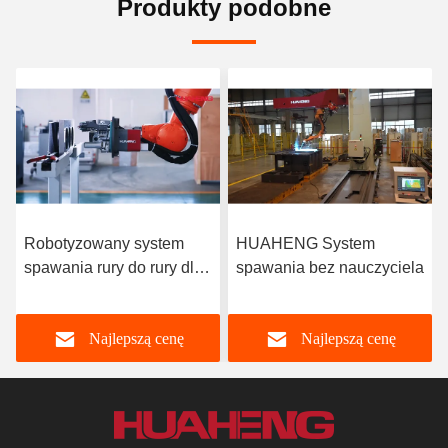
Produkty podobne
Robotyzowany system
HUAHENG System
spawania rury do rury dla
spawania bez nauczyciela
rur o dużej średnicy
Najlepszą cenę
Najlepszą cenę