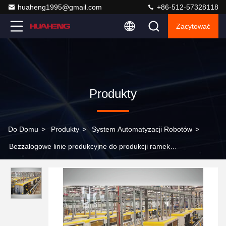
huaheng1995@gmail.com
+86-512-57328118
Zacytować
Produkty
Do Domu
>
Produkty
>
System Automatyzacji Robotów
>
Bezzałogowe linie produkcyjne do produkcji ramek
wspinaczkowych w budownictwie