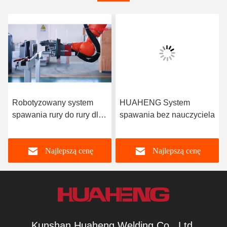
Robotyzowany system
HUAHENG System
spawania rury do rury dla
spawania bez nauczyciela
rur o dużej średnicy
Najlepszą cenę
Najlepszą cenę
Kunshan Huaheng Welding Co., Ltd.