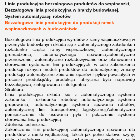
Linia produkcyjna bezzałogowa produktów do wspinaczki
,
Bezzałogowa linia produkcyjna w branży budowlanej
,
System automatyzacji robotów
Bezzałogowe linie produkcyjne do produkcji ramek
wspinaczkowych w budownictwie
Bezzałogowa linia produkcyjna wyrobów z ramy wspinaczkowej w
przemyśle budowlanym składa się z automatycznego załadunku i
rozładunku części ramy wspinaczkowej, automatycznego
gromadzenia, automatycznego spawania,automatyczne
przenoszenie, automatyczne rozładowywanie oraz planowanie i
sterowanie systemami linii produkcyjnych, w celu zakończenia
produkcji różnych modeli produktów do automatycznej zmiany
produkcji,i automatyczne zbieranie oparów i pyłów powstałych w
procesie produkcjiAby produkcja fabryczna była naprawdę
bezzałogowa, zintegrowana i inteligentna.
Struktura:
Linia produkcyjna składa się z automatycznego systemu
załadunku i rozładunku robotów, automatycznego systemu
grupowania, automatycznego systemu spawania robotów,
automatycznej linii transportowej logistycznej,Automatyczne
pomieszczenie do usuwania pyłu i połączenie systemu
sterowania linią produkcyjną.
Zdolność techniczna:
Zakończenie linii produkcyjnej automatycznego spawania dla
produktów z ramki wędkarskiej, takich jak pełne stalowe szyny,
płyty chodnikowe, ramy sieci ochronnej, wewnętrzne płyty