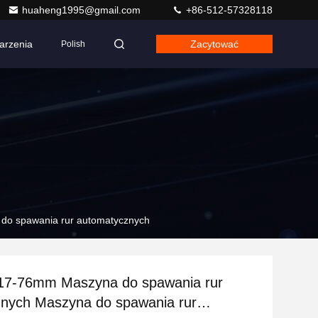
huaheng1995@gmail.com
+86-512-57328118
arzenia
Zacytować
Polish
do spawania rur automatycznych
7-76mm Maszyna do spawania rur
znych Maszyna do spawania rur