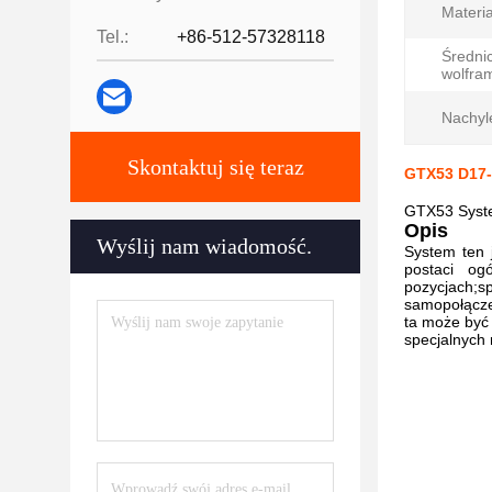
Materia
Tel.:
+86-512-57328118
Średnic
wolfra
Nachyle
Skontaktuj się teraz
GTX53 D17-
GTX53 Syste
Opis
Wyślij nam wiadomość.
System ten 
postaci og
pozycjach;
samopołącze
ta może być
specjalnych 