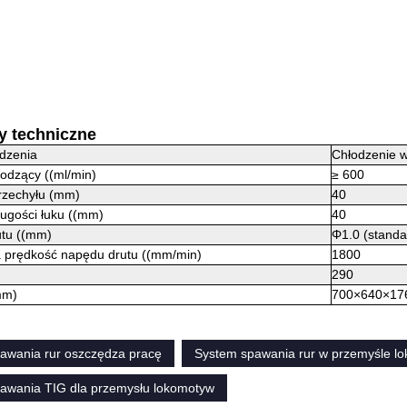
y techniczne
dzenia
Chłodzenie 
łodzący ((ml/min)
≥ 600
rzechyłu (mm)
40
ugości łuku ((mm)
40
utu ((mm)
Φ1.0 (stand
prędkość napędu drutu ((mm/min)
1800
290
mm)
700×640×17
awania rur oszczędza pracę
System spawania rur w przemyśle 
awania TIG dla przemysłu lokomotyw