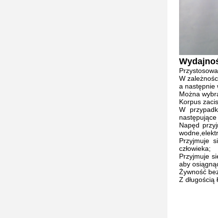
Wydajno
Przystosowa
W zależnośc
a następnie 
Można wybra
Korpus zacis
W przypadk
następujące 
Napęd przyj
wodne,elekt
Przyjmuje 
człowieka;
Przyjmuje si
aby osiągnąć
Żywność bez
Z długością 