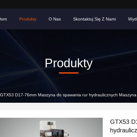
Dom
Produkty
O Nas
Skontaktuj Się Z Nami
Wyd
Produkty
GTX53 D17-76mm Maszyna do spawania rur hydraulicznych Maszyna 
GTX53 D1
hydraulic