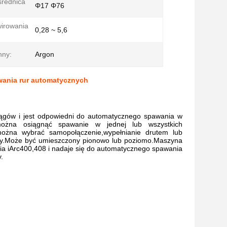
średnica
Φ17 Φ76
irowania
0,28 ~ 5,6
nny:
Argon
ania rur automatycznych
ągów i jest odpowiedni do automatycznego spawania w
można osiągnąć spawanie w jednej lub wszystkich
można wybrać samopołączenie,wypełnianie drutem lub
acy.Może być umieszczony pionowo lub poziomo.Maszyna
a iArc400,408 i nadaje się do automatycznego spawania
.