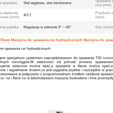
Spawalna 
ł spawalny:
Stal węglowa, stal nierdzewna
rury (mm):
a elektrody
Prędkość w
Φ3.2
mowej ((mm):
(rpm):
nie palnika:
Regulacja w zakresie 0° ~ 45°
Gaz ochro
76mm Maszyna do spawania rur hydraulicznych Maszyna do spaw
m spawania rur hydraulicznych
jest specjalnym systemem zaprojektowanym do spawania TIG ruroci
ólnych rurociągów.W zależności od potrzeb procesu spawania
spojenie wsteczne można spać,a spawanie w filecie można spać;
nie i wypełnianie drutem,co jest wygodne,szybkie i oszczędne w pr
 stosowana w połączeniu z programowalnym źródłem zasilania spawani
rur, rur i flans rur w lokomotywach,maszyny budowlane i inne przemysły