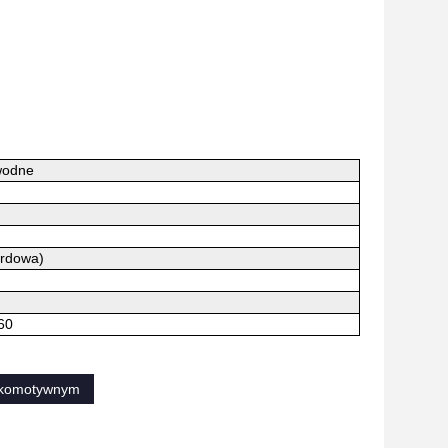
wodne
ardowa)
60
lokomotywnym