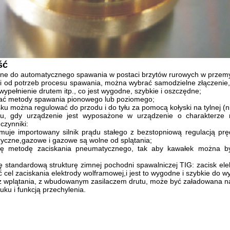
ść
ne do automatycznego spawania w postaci brzytów rurowych w przem
i od potrzeb procesu spawania, można wybrać samodzielne złączenie, 
wypełnienie drutem itp., co jest wygodne, szybkie i oszczędne;
ć metody spawania pionowego lub poziomego;
ku można regulować do przodu i do tyłu za pomocą kołyski na tylnej (niż
u, gdy urządzenie jest wyposażone w urządzenie o charakterze
czynniki:
muje importowany silnik prądu stałego z bezstopniową regulacją prę
ryczne,gazowe i gazowe są wolne od splątania;
się metodę zaciskania pneumatycznego, tak aby kawałek można by
ę standardową strukturę zimnej pochodni spawalniczej TIG: zacisk ele
 cel zaciskania elektrody wolframowej,i jest to wygodne i szybkie do 
 wplątania, z wbudowanym zasilaczem drutu, może być załadowana na 
łuku i funkcją przechylenia.