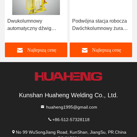
Dwukolumnowy
Podwójna stacja robocza
automatyczny dźwig
Dwóchkolumnowy żuraw
stacker pallet stacker
do składowania palet
Najlepszą cenę
Najlepszą cenę
Kunshan Huaheng Welding Co., Ltd.
huaheng1995@gmail.com
+86-512-57328118
No 99 WuSongJiang Road, KunShan, JiangSu, PR.China