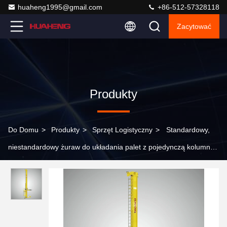
huaheng1995@gmail.com
+86-512-57328118
Zacytować
Produkty
Do Domu
>
Produkty
>
Sprzęt Logistyczny
>
Standardowy,
niestandardowy żuraw do układania palet z pojedynczą kolumną,
pojedynczą głęboką płytą