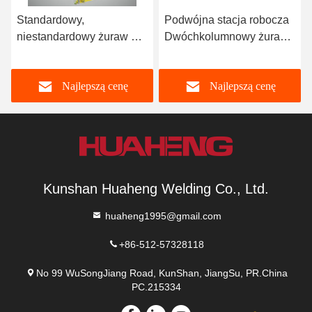
Standardowy,
Podwójna stacja robocza
niestandardowy żuraw do
Dwóchkolumnowy żuraw
układania palet z
do składowania palet
pojedynczą kolumną,
Najlepszą cenę
Najlepszą cenę
pojedynczą głęboką płytą
Kunshan Huaheng Welding Co., Ltd.
huaheng1995@gmail.com
+86-512-57328118
No 99 WuSongJiang Road, KunShan, JiangSu, PR.China
PC.215334