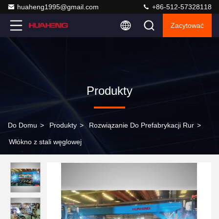
huaheng1995@gmail.com
+86-512-57328118
Zacytować
Produkty
Do Domu
>
Produkty
>
Rozwiązanie Do Prefabrykacji Rur
>
Włókno z stali węglowej