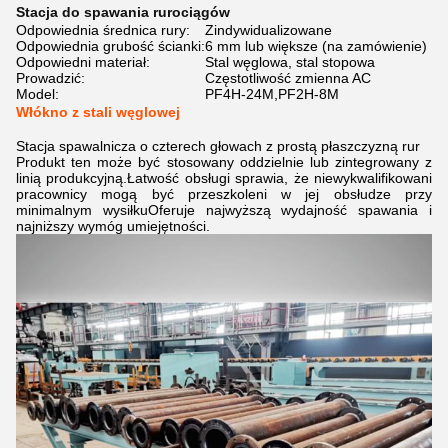
Stacja do spawania rurociągów
Odpowiednia średnica rury:
Zindywidualizowane
Odpowiednia grubość ścianki:
6 mm lub większe (na zamówienie)
Odpowiedni materiał:
Stal węglowa, stal stopowa
Prowadzić:
Częstotliwość zmienna AC
Model:
PF4H-24M,PF2H-8M
Włókno z stali węglowej
Stacja spawalnicza o czterech głowach z prostą płaszczyzną rur
Produkt ten może być stosowany oddzielnie lub zintegrowany z
linią produkcyjną.Łatwość obsługi sprawia, że niewykwalifikowani
pracownicy mogą być przeszkoleni w jej obsłudze przy
minimalnym wysiłkuOferuje najwyższą wydajność spawania i
najniższy wymóg umiejętności.