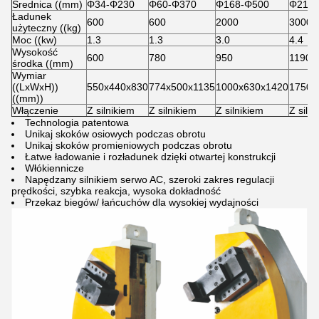
Średnica ((mm)
Φ34-Φ230
Φ60-Φ370
Φ168-Φ500
Φ219-
Ładunek
600
600
2000
3000
użyteczny ((kg)
Moc ((kw)
1.3
1.3
3.0
4.4
Wysokość
600
780
950
1190
środka ((mm)
Wymiar
((LxWxH))
550x440x830
774x500x1135
1000x630x1420
1750x
((mm))
Włączenie
Z silnikiem
Z silnikiem
Z silnikiem
Z siln
Technologia patentowa
Unikaj skoków osiowych podczas obrotu
Unikaj skoków promieniowych podczas obrotu
Łatwe ładowanie i rozładunek dzięki otwartej konstrukcji
Włókiennicze
Napędzany silnikiem serwo AC, szeroki zakres regulacji
prędkości, szybka reakcja, wysoka dokładność
Przekaz biegów/ łańcuchów dla wysokiej wydajności