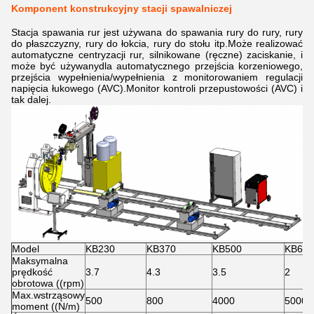
Komponent konstrukcyjny stacji spawalniczej
Stacja spawania rur jest używana do spawania rury do rury, rury
do płaszczyzny, rury do łokcia, rury do stołu itp.
Może realizować
automatyczne centryzacji rur, silnikowane (ręczne) zaciskanie, i
może być używany
dla automatycznego przejścia korzeniowego,
przejścia wypełnienia/wypełnienia z monitorowaniem regulacji
napięcia łukowego (AVC).
Monitor kontroli przepustowości (AVC) i
tak dalej.
Model
KB230
KB370
KB500
KB630
Maksymalna
prędkość
3.7
4.3
3.5
2
obrotowa ((rpm)
Max.wstrząsowy
500
800
4000
5000
moment ((N/m)