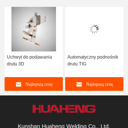
Uchwyt do podawania
Automatyczny podnośnik
drutu 3D
drutu TIG
m
Najlepszą cenę
Najlepszą cenę
Kunshan Huaheng Welding Co., Ltd.