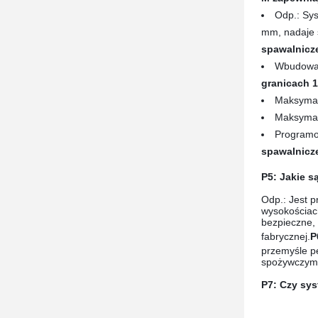
Odp.: Sy
mm, nadaje 
spawalnicz
Wbudowan
granicach 1
Maksymal
Maksymal
Programo
spawalnicz
P5: Jakie 
Odp.: Jest 
wysokościach
bezpieczne, 
fabrycznej.
P
przemyśle pe
spożywczym 
P7: Czy sy