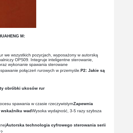
i HUAHENG M:
ur we wszystkich pozycjach, wyposażony w autorską
lniczy OPS09. Integruje inteligentne sterowanie,
 oraz wykonanie spawania sterowane
e spawanie połączeń rurowych w przemyśle.
P2: Jakie są
zty obróbki ukosów rur
ocesu spawania w czasie rzeczywistym
Zapewnia
m wskaźniku wad
Wysoka wydajność, 3-5 razy szybsza
żnej
Autorska technologia cyfrowego sterowania serii
M?