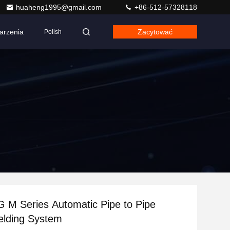
huaheng1995@gmail.com
+86-512-57328118
arzenia
Zacytować
Polish
M Series Automatic Pipe to Pipe
elding System