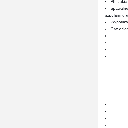
P8: Jakie
Spawalne 
szpulami dru
Wyposażon
Gaz osło