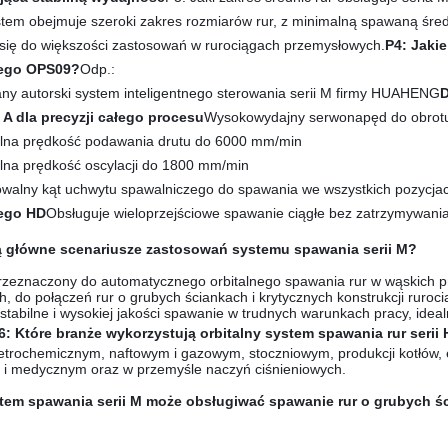
stem obejmuje szeroki zakres rozmiarów rur, z minimalną spawaną śr
się do większości zastosowań w rurociągach przemysłowych.
P4: Jaki
ego OPS09?
Odp.:
y autorski system inteligentnego sterowania serii M firmy HUAHENG
D
 A dla precyzji całego procesu
Wysokowydajny serwonapęd do obrotu, 
na prędkość podawania drutu do 6000 mm/min
na prędkość oscylacji do 1800 mm/min
walny kąt uchwytu spawalniczego do spawania we wszystkich pozycja
ego HD
Obsługuje wieloprzejściowe spawanie ciągłe bez zatrzymywania
są główne scenariusze zastosowań systemu spawania serii M?
przeznaczony do automatycznego orbitalnego spawania rur w wąskich p
, do połączeń rur o grubych ściankach i krytycznych konstrukcji ruro
stabilne i wysokiej jakości spawanie w trudnych warunkach pracy, idealne
6: Które branże wykorzystują orbitalny system spawania rur ser
trochemicznym, naftowym i gazowym, stoczniowym, produkcji kotłów, en
i medycznym oraz w przemyśle naczyń ciśnieniowych.
stem spawania serii M może obsługiwać spawanie rur o grubych ś