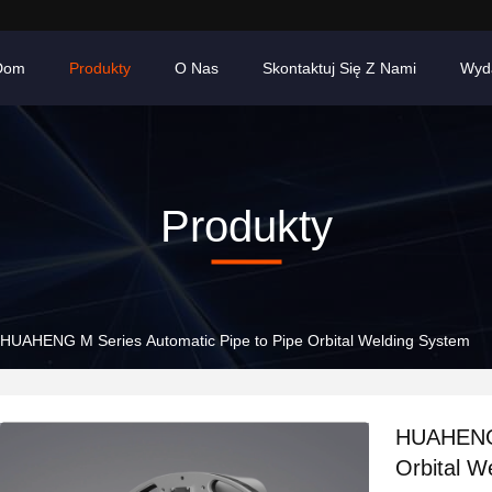
Dom
Produkty
O Nas
Skontaktuj Się Z Nami
Wyd
Produkty
HUAHENG M Series Automatic Pipe to Pipe Orbital Welding System
HUAHENG 
Orbital W