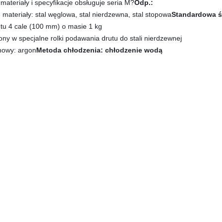
 materiały i specyfikacje obsługuje seria M?
Odp.:
materiały: stal węglowa, stal nierdzewna, stal stopowa
Standardowa ś
tu 4 cale (100 mm) o masie 1 kg
y w specjalne rolki podawania drutu do stali nierdzewnej
nowy: argon
Metoda chłodzenia: chłodzenie wodą