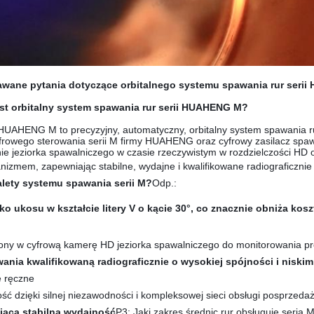
awane pytania dotyczące orbitalnego systemu spawania rur seri
st orbitalny system spawania rur serii HUAHENG M?
 HUAHENG M to precyzyjny, automatyczny, orbitalny system spawania r
frowego sterowania serii M firmy HUAHENG oraz cyfrowy zasilacz spawa
ie jeziorka spawalniczego w czasie rzeczywistym w rozdzielczości HD
izmem, zapewniając stabilne, wydajne i kwalifikowane radiograficzni
lety systemu spawania serii M?
Odp.:
o ukosu w kształcie litery V o kącie 30°, co znacznie obniża kos
ny w cyfrową kamerę HD jeziorka spawalniczego do monitorowania pr
ania kwalifikowaną radiograficznie o wysokiej spójności i niski
e ręczne
ść dzięki silnej niezawodności i kompleksowej sieci obsługi posprzeda
jąca stabilną wydajność
P3: Jaki zakres średnic rur obsługuje seria 