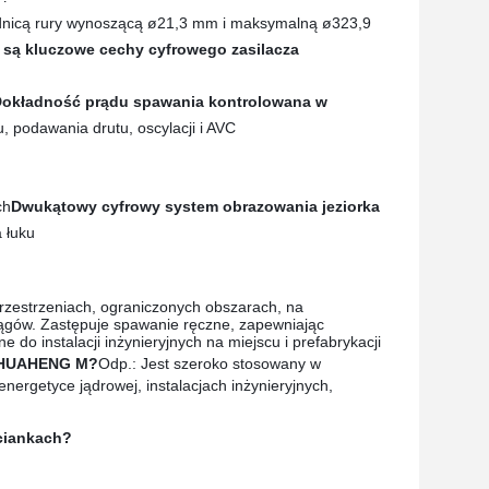
ednicą rury wynoszącą ø21,3 mm i maksymalną ø323,9
e są kluczowe cechy cyfrowego zasilacza
okładność prądu spawania kontrolowana w
podawania drutu, oscylacji i AVC
ch
Dwukątowy cyfrowy system obrazowania jeziorka
 łuku
rzestrzeniach, ograniczonych obszarach, na
ciągów. Zastępuje spawanie ręczne, zapewniając
 do instalacji inżynieryjnych na miejscu i prefabrykacji
ii HUAHENG M?
Odp.: Jest szeroko stosowany w
ergetyce jądrowej, instalacjach inżynieryjnych,
ciankach?