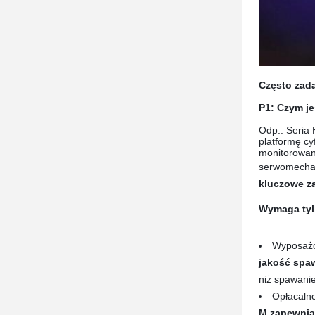
Często zad
P1: Czym je
Odp.: Seria
platformę cy
monitorowan
serwomechan
kluczowe za
Wymaga tylk
Wyposażo
jakość spaw
niż spawani
Opłacalno
M zapewnia